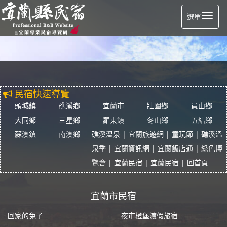
選單
民宿快速導覽
頭城鎮
礁溪鄉
宜蘭市
壯圍鄉
員山鄉
大同鄉
三星鄉
羅東鎮
冬山鄉
五結鄉
蘇澳鎮
南澳鄉
礁溪溫泉
|
宜蘭旅遊網
|
童玩節
|
礁溪溫
泉季
|
宜蘭資訊網
|
宜蘭飯店通
|
綠色博
覽會
|
宜蘭民宿
|
宜蘭民宿
|
回首頁
宜蘭市民宿
回家的兔子
夜市橙堡渡假旅宿