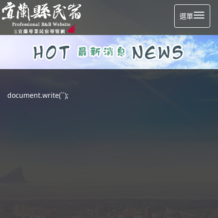
選單
document.write(``);